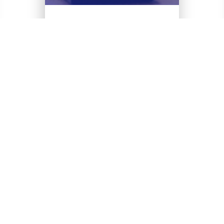
Leer entrada
Apr 24, 2025 10:29:11 AM
posted in
Inteligencia Artificial
Experiencias invisibles: la
Integración de la IA en la vida
cotidiana