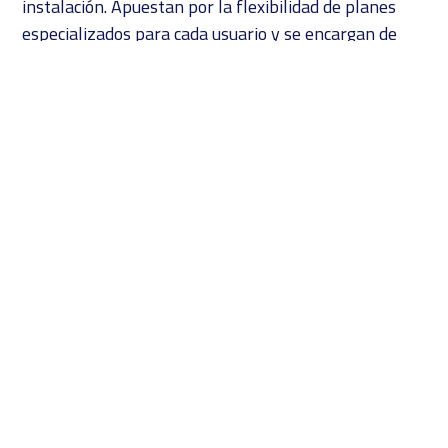
instalación. Apuestan por la flexibilidad de planes
especializados para cada usuario y se encargan de
que, cuando llegue el momento, todo el proceso de
renovación sea lo más sencillo posible.
La ventaja de la modalidad
Device as a Service
, es que
garantiza al consumidor acceso permanente a lo
último en tecnología, sin tener que pagar la totalidad
de su valor. Esto evita también la compra constante
de hardware que se vuelve obsoleto cada cierto
tiempo y el costo que implica su reemplazo.
Si quieres conocer más de DaaS y lo que puede
ofrecer a tu empresa, ponte en contacto con
Perceptron. Con mucho gusto te proporcionaremos
toda la información que requieras.