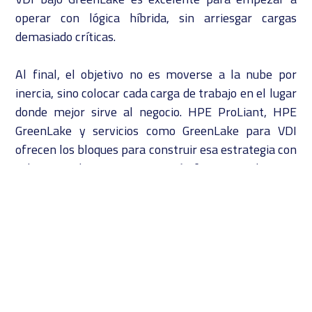
operar con lógica híbrida, sin arriesgar cargas
demasiado críticas.
Al final, el objetivo no es moverse a la nube por
inercia, sino colocar cada carga de trabajo en el lugar
donde mejor sirve al negocio. HPE ProLiant, HPE
GreenLake y servicios como GreenLake para VDI
ofrecen los bloques para construir esa estrategia con
calma, con datos y con una visión financiera clara.
En Perceptron hemos acompañado durante décadas
a empresas mexicanas a tomar este tipo de
decisiones con información completa y sin
dramatismos. Si estás replanteando tu estrategia de
infraestructura y quieres bajar estas ideas a un plan
concreto,
agenda una cita con nosotros
y diseñemos